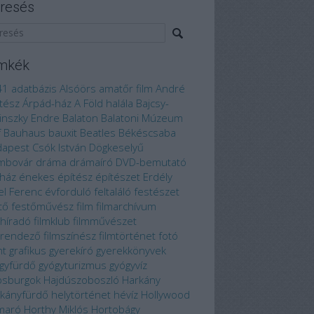
resés
mkék
41
adatbázis
Alsóörs
amatőr film
André
tész
Árpád-ház
A Föld halála
Bajcsy-
linszky Endre
Balaton
Balatoni Múzeum
f
Bauhaus
bauxit
Beatles
Békéscsaba
dapest
Csók István
Dögkeselyű
mbovár
dráma
drámaíró
DVD-bemutató
ház
énekes
építész
építészet
Erdély
el Ferenc
évforduló
feltaláló
festészet
tő
festőművész
film
filmarchívum
mhíradó
filmklub
filmművészet
mrendező
filmszínész
filmtörténet
fotó
nt
grafikus
gyerekíró
gyerekkönyvek
gyfürdő
gyógyturizmus
gyógyvíz
bsburgok
Hajdúszoboszló
Harkány
kányfürdő
helytörténet
hévíz
Hollywood
maró
Horthy Miklós
Hortobágy