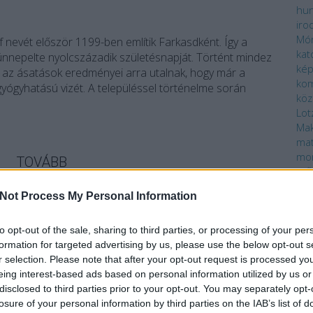
hun
iro
Mó
 nevét először 1199-ben említik Farkasdként. Így a
kat
ünnepelte nyolcszázadik születésnapját. Történt mindez
ké
y az ásatások eredményei arra utalnak, hogy már a
ko
gyógyhatású vizét. A településsel történelme során
köz
Lot
Mak
ma
mo
TOVÁBB
mű
nov
Not Process My Personal Information
oli
Szólj hozzá!
Pé
elytörténet
gyógyfürdő
gyógyvíz
gyógyturizmus
Sopron
pro
to opt-out of the sale, sharing to third parties, or processing of your per
Szerb Antal
nemzeti emlékhely
Balf
rajz
formation for targeted advertising by us, please use the below opt-out s
spo
r selection. Please note that after your opt-out request is processed y
szí
eing interest-based ads based on personal information utilized by us or
szo
disclosed to third parties prior to your opt-out. You may separately opt-
zállója
ter
losure of your personal information by third parties on the IAB’s list of