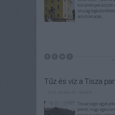
körülmények között é
ország legkülönfélébb
arisztokraták,…
t
Tűz és víz a Tisza par
2016. október 20.
-
MaNDA
Tiszacsege egyik jel
jelenti, hogy egésze