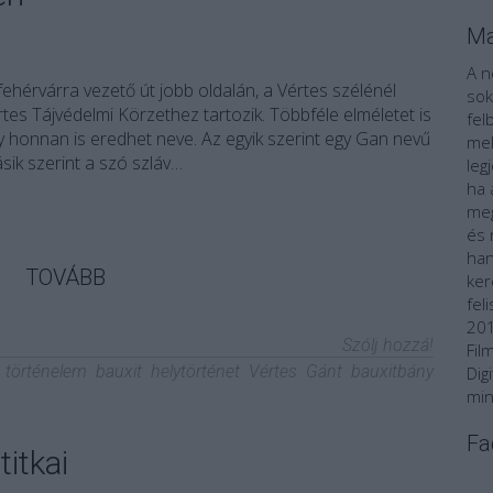
Ma
A n
ehérvárra vezető út jobb oldalán, a Vértes szélénél
sok
rtes Tájvédelmi Körzethez tartozik. Többféle elméletet is
fel
gy honnan is eredhet neve. Az egyik szerint egy Gan nevű
mel
sik szerint a szó szláv…
leg
ha 
meg
és 
han
TOVÁBB
ker
fel
201
Szólj hozzá!
Fil
történelem
bauxit
helytörténet
Vértes
Gánt
bauxitbány
Dig
min
Fa
titkai