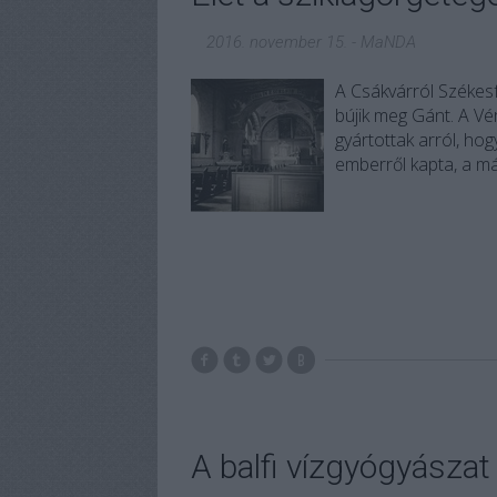
2016. november 15.
-
MaNDA
A Csákvárról Székesf
bújik meg Gánt. A Vé
gyártottak arról, ho
emberről kapta, a má
A balfi vízgyógyászat 