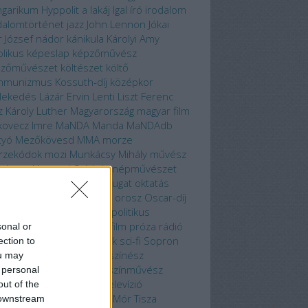
garikum
Hyppolit a lakáj
Igal
író
irodalom
dalomtörténet
jazz
John Lennon
Jókai
r
József nádor
kánikula
Károlyi Amy
olikus
képeslap
képzőművész
pzőművészet
költészet
költő
mmunizmus
Kossuth-díj
középkor
lekedés
Lázár Ervin
Lenti
Liszt Ferenc
z Károly
Luther
Magyarország
magyar film
ovecz Imre
MaNDA
Manda
MaNDAdb
tyó
Mezőkövesd
MMA
morze
rzekódok
mozi
Munkácsy Mihály
művész
vészet
Nemzeti Színház
népművészet
ella
nyelvész
Nyolcak
Nyugat
oktatás
mpia
operett
Örökmozgó
orosz
Oscar-díj
cs
pedagógus
Piliscsaba
politikus
gramajánló
propagandafilm
próza
rádió
sonal or
film
regény
rendező
rock
sci-fi
Sopron
ection to
rt
sportoló
szecesszió
színész
ou may
nésznő
színház
színmű
színművész
 personal
brász
szocializmus
tél
televízió
out of the
málfürdő
termálvíz
Than Mór
Tisza
 downstream