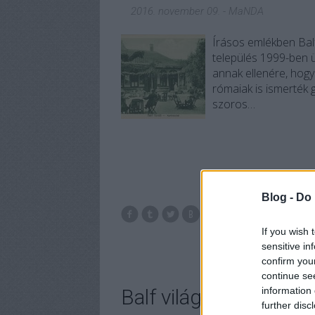
2016. november 09.
-
MaNDA
Írásos emlékben Balf
település 1999-ben 
annak ellenére, hog
rómaiak is ismerték 
szoros…
Blog -
Do 
történelem
h
If you wish 
sensitive in
confirm you
continue se
information 
Balf világhírű Kastélys
further disc