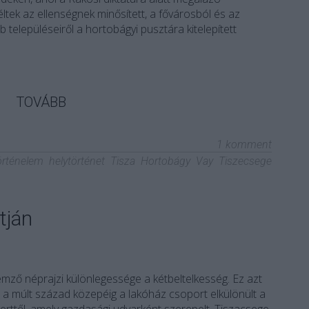
ltek az ellenségnek minősített, a fővárosból és az
 településeiről a hortobágyi pusztára kitelepített
TOVÁBB
1
komment
örténelem
helytörténet
Tisza
Hortobágy
Vay
Tiszecsege
tján
lemző néprajzi különlegessége a kétbeltelkesség. Ez azt
n a múlt század közepéig a lakóház csoport elkülönült a