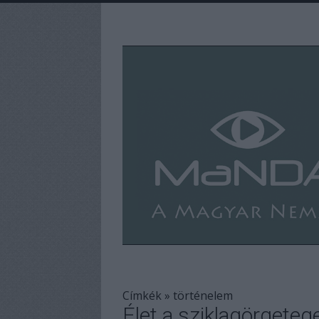
Címkék
»
történelem
Élet a sziklagörgeteg