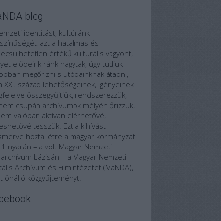
NDA blog
emzeti identitást, kultúránk
színűségét, azt a hatalmas és
becsülhetetlen értékű kulturális vagyont,
yet elődeink ránk hagytak, úgy tudjuk
jobban megőrizni s utódainknak átadni,
a XXI. század lehetőségeinek, igényeinek
felelve összegyűjtjük, rendszerezzük,
nem csupán archívumok mélyén őrizzük,
em valóban aktívan elérhetővé,
eshetővé tesszük. Ezt a kihívást
ismerve hozta létre a magyar kormányzat
1 nyarán – a volt Magyar Nemzeti
marchívum bázisán – a Magyar Nemzeti
itális Archívum és Filmintézetet (MaNDA),
t önálló közgyűjteményt.
cebook