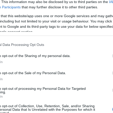
Tis
. This information may also be disclosed by us to third parties on the
IA
tud
Participants
that may further disclose it to other third parties.
Eu
társzélen lényegében Sopronhoz csatolt településként
 that this website/app uses one or more Google services and may gath
ver
 Balf, a híres gyógyfürdő központ. Rajzolt kép a balfi
including but not limited to your visit or usage behaviour. You may click 
ze
ás: MaNDA Adatbázis, Balatoni Múzeum - Keszthely, CC
 to Google and its third-party tags to use your data for below specifi
Cim
lés műemlékekben gazdag. A…
ogle consent section.
To
l Data Processing Opt Outs
T
k
o opt-out of the Sharing of my personal data.
TOVÁBB
„
In
K
R
o opt-out of the Sale of my Personal Data.
k
Szólj hozzá!
J
In
észet
vendéglátás
helytörténet
gyógyfürdő
gyógyvíz
Balf
to opt-out of processing my Personal Data for Targeted
Ar
ing.
In
20
20
o opt-out of Collection, Use, Retention, Sale, and/or Sharing
201
ersonal Data that Is Unrelated with the Purposes for which it
lected.