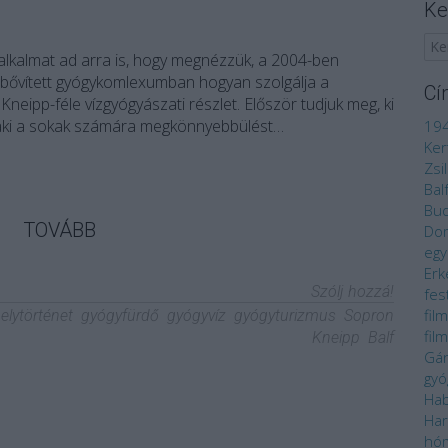
Ke
ó alkalmat ad arra is, hogy megnézzük, a 2004-ben
kibővített gyógykomlexumban hogyan szolgálja a
Cí
Kneipp-féle vízgyógyászati részlet. Először tudjuk meg, ki
, aki a sokak számára megkönnyebbülést…
19
Ker
Zsi
Bal
Bu
TOVÁBB
Do
egy
Erk
Szólj hozzá!
fes
fil
elytörténet
gyógyfürdő
gyógyvíz
gyógyturizmus
Sopron
fil
Kneipp
Balf
Gá
gyó
Ha
Har
hó