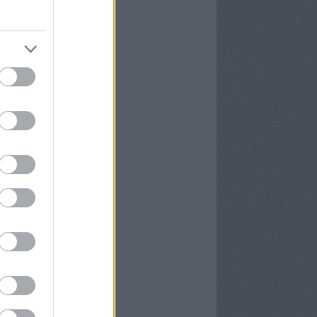
16 szeptember
(
6
)
6 augusztus
(
4
)
6 július
(
8
)
6 június
(
2
)
16 május
(
8
)
6 április
(
8
)
6 március
(
11
)
6 február
(
8
)
6 január
(
4
)
vább
...
yéb