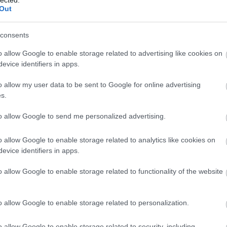
20
Out
201
yógyturizmus lényegében meghatározta: évente
201
dég fordul meg itt, a turizmus, a vendéglátás sok
201
consents
 fürdő köré barátságos üdülő körzet épült ki. A terület
20
ok-sok külföldi érdeklődik,…
o allow Google to enable storage related to advertising like cookies on
201
evice identifiers in apps.
201
201
o allow my user data to be sent to Google for online advertising
201
s.
To
TOVÁBB
to allow Google to send me personalized advertising.
Eg
Szólj hozzá!
o allow Google to enable storage related to analytics like cookies on
történelem
templom
helytörténet
műemlék
Igal
evice identifiers in apps.
o allow Google to enable storage related to functionality of the website
o allow Google to enable storage related to personalization.
o allow Google to enable storage related to security, including