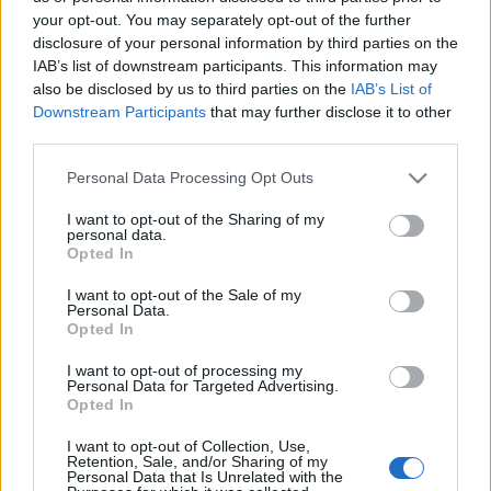
Eltűnt a régi falu, egy korszerű, szakszerű
your opt-out. You may separately opt-out of the further
településfejlesztési terv eredményeként 1997-ben
disclosure of your personal information by third parties on the
Zalakarost…
IAB’s list of downstream participants. This information may
also be disclosed by us to third parties on the
IAB’s List of
Downstream Participants
that may further disclose it to other
third parties.
Please note that this website/app uses one or more Google
Personal Data Processing Opt Outs
services and may gather and store information including but
not limited to your visit or usage behaviour. You may click to
I want to opt-out of the Sharing of my
personal data.
grant or deny consent to Google and its third-party tags to
Opted In
use your data for below specified purposes in below Google
consent section.
I want to opt-out of the Sale of my
Personal Data.
Opted In
I want to opt-out of processing my
Personal Data for Targeted Advertising.
Opted In
Nyári képeslap - Zalakaros
I want to opt-out of Collection, Use,
Retention, Sale, and/or Sharing of my
MaNDA
•
2016. július 06.
0
Personal Data that Is Unrelated with the