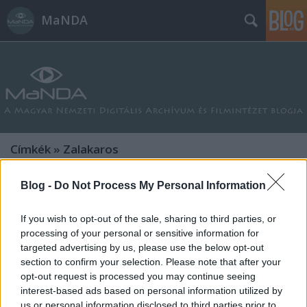
MaNDA
Címkék
»
Zalakaros
Blog -
Do Not Process My Personal Information
Nyári képeslap - Zalakaros 2. rész
MaNDA
•
2016. július 08.
0
If you wish to opt-out of the sale, sharing to third parties, or
processing of your personal or sensitive information for
Az előző képeslapon bemutatott gyógyfürdő
targeted advertising by us, please use the below opt-out
fejlődésével együtt a falué is alaposan belendült. Az
section to confirm your selection. Please note that after your
opt-out request is processed you may continue seeing
idegenforgalom sok embernek adott munkát, az
interest-based ads based on personal information utilized by
építkezések alapvetően megváltoztatták Zalakarost.
us or personal information disclosed to third parties prior to