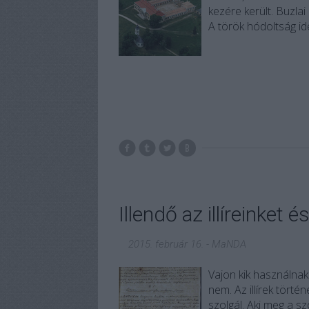
kezére került. Buzlai
A török hódoltság ide
Illendő az illíreinket 
2015. február 16.
-
MaNDA
Vajon kik használnak
nem. Az illírek tör
szolgál. Aki meg a sz