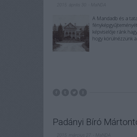
2015. április 30.
-
MaNDA
A Mandadb és a tat
fényképgyűjteményét.
képviselője ránk hagy
hogy körülnézzünk a 
Padányi Bíró Mártont
2015. március 27.
-
MaNDA