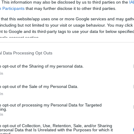
Tis
. This information may also be disclosed by us to third parties on the
IA
tud
Participants
that may further disclose it to other third parties.
őtelep az 1960-as években kezdett kiépülni, ám ez nem
Eu
örnyéken ne éltek volna már a sokkal korábbi időkben is
 that this website/app uses one or more Google services and may gath
ver
dejében a Duna vonalát követve itt vezetett az
including but not limited to your visit or usage behaviour. You may click 
ze
út, ennek egy útjelző kövét Fadd mellett…
 to Google and its third-party tags to use your data for below specifi
Cim
ogle consent section.
To
l Data Processing Opt Outs
T
TOVÁBB
k
o opt-out of the Sharing of my personal data.
„
In
K
Szólj hozzá!
R
o opt-out of the Sale of my Personal Data.
k
Fadd
Tolna megye
Dombori
MaNDA
MaNDAdb
J
In
to opt-out of processing my Personal Data for Targeted
Ar
ing.
es kapitánya
In
20
20
o opt-out of Collection, Use, Retention, Sale, and/or Sharing
201
ersonal Data that Is Unrelated with the Purposes for which it
lected.