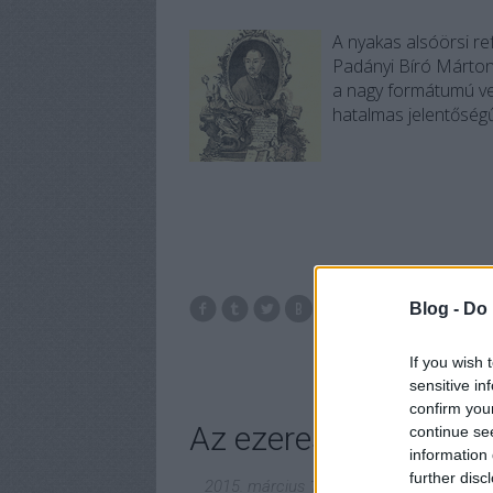
A nyakas alsóörsi re
Padányi Bíró Márton
a nagy formátumú ves
hatalmas jelentőségű
Blog -
Do 
Veszprém
Alsó
If you wish 
sensitive in
confirm you
Az ezereskapitány út
continue se
information 
further disc
2015. március 18.
-
MaNDA