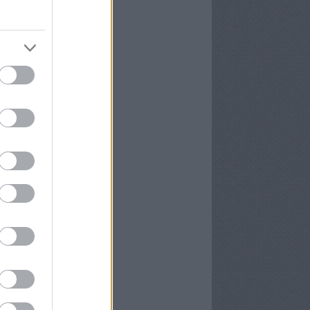
16 szeptember
(
6
)
6 augusztus
(
4
)
6 július
(
8
)
6 június
(
2
)
16 május
(
8
)
6 április
(
8
)
6 március
(
11
)
6 február
(
8
)
6 január
(
4
)
vább
...
yéb