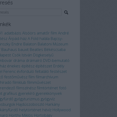
resés
mkék
41
adatbázis
Alsóörs
amatőr film
André
tész
Árpád-ház
A Föld halála
Bajcsy-
linszky Endre
Balaton
Balatoni Múzeum
f
Bauhaus
bauxit
Beatles
Békéscsaba
dapest
Csók István
Dögkeselyű
mbovár
dráma
drámaíró
DVD-bemutató
ház
énekes
építész
építészet
Erdély
el Ferenc
évforduló
feltaláló
festészet
tő
festőművész
film
filmarchívum
mhíradó
filmklub
filmművészet
mrendező
filmszínész
filmtörténet
fotó
nt
grafikus
gyerekíró
gyerekkönyvek
gyfürdő
gyógyturizmus
gyógyvíz
bsburgok
Hajdúszoboszló
Harkány
kányfürdő
helytörténet
hévíz
Hollywood
maró
Horthy Miklós
Hortobágy