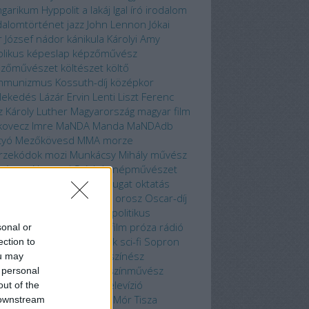
garikum
Hyppolit a lakáj
Igal
író
irodalom
dalomtörténet
jazz
John Lennon
Jókai
r
József nádor
kánikula
Károlyi Amy
olikus
képeslap
képzőművész
pzőművészet
költészet
költő
mmunizmus
Kossuth-díj
középkor
lekedés
Lázár Ervin
Lenti
Liszt Ferenc
z Károly
Luther
Magyarország
magyar film
ovecz Imre
MaNDA
Manda
MaNDAdb
tyó
Mezőkövesd
MMA
morze
rzekódok
mozi
Munkácsy Mihály
művész
vészet
Nemzeti Színház
népművészet
ella
nyelvész
Nyolcak
Nyugat
oktatás
mpia
operett
Örökmozgó
orosz
Oscar-díj
cs
pedagógus
Piliscsaba
politikus
gramajánló
propagandafilm
próza
rádió
sonal or
film
regény
rendező
rock
sci-fi
Sopron
ection to
rt
sportoló
szecesszió
színész
ou may
nésznő
színház
színmű
színművész
 personal
brász
szocializmus
tél
televízió
out of the
málfürdő
termálvíz
Than Mór
Tisza
 downstream