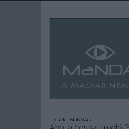
Címkék
»
MaNDAdb
Ahol a hosszú móló G