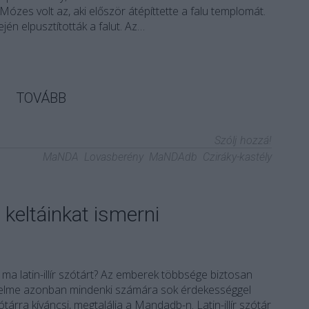
 Mózes volt az, aki először átépíttette a falu templomát.
jén elpusztították a falut. Az…
TOVÁBB
Szólj hozzá!
MaNDA
Lovasberény
MaNDAdb
Cziráky-kastély
és keltáinkat ismerni
 ma latin-illír szótárt? Az emberek többsége biztosan
ténelme azonban mindenki számára sok érdekességgel
ótárra kíváncsi, megtalálja a Mandadb-n. Latin-illír szótár