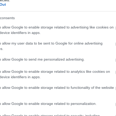
20
rországon és Nógrád megyében, annak fővárosában,
Out
201
y tisztelettel és szeretettel őrzik Salgóbánya
201
 Ferenc színművésznek az emlékét. 1920 és 30 között
201
consents
ározó évtizedét töltötte itt.…
20
o allow Google to enable storage related to advertising like cookies on
201
evice identifiers in apps.
201
201
o allow my user data to be sent to Google for online advertising
201
TOVÁBB
s.
To
to allow Google to send me personalized advertising.
Eg
Szólj hozzá!
ssuth-díj
Zenthe Ferenc
MaNDA
MaNDAdb
Salgóbánya
o allow Google to enable storage related to analytics like cookies on
evice identifiers in apps.
o allow Google to enable storage related to functionality of the website
nszky Endre pihenőhelye
o allow Google to enable storage related to personalization.
egyik legérdekesebb történetű települése Pálköve. A
o allow Google to enable storage related to security, including