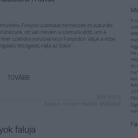
Ma
A n
omszédos Fonyód számtalan természeti és kulturális
sok
körülnézünk, ott van minden a szemünk előtt, ami a
fel
ember számára vonzóvá teszi Fonyódon: látjuk a vízbe
mel
gulatú félszigetet, rajta az őskor…
leg
ha 
meg
és 
han
TOVÁBB
ker
fel
201
Szólj hozzá!
Fil
Balaton
Fonyód
MaNDA
MaNDAdb
Dig
min
Fa
yok faluja