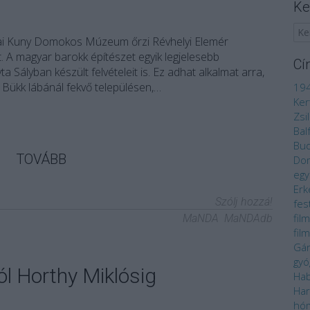
Ke
ai Kuny Domokos Múzeum őrzi Révhelyi Elemér
 A magyar barokk építészet egyik legjelesebb
Cí
ta Sályban készült felvételeit is. Ez adhat alkalmat arra,
Bükk lábánál fekvő településen,…
19
Ker
Zsi
Bal
Bu
TOVÁBB
Do
egy
Erk
Szólj hozzá!
fes
fil
MaNDA
MaNDAdb
fil
Gá
gyó
ól Horthy Miklósig
Ha
Har
hó