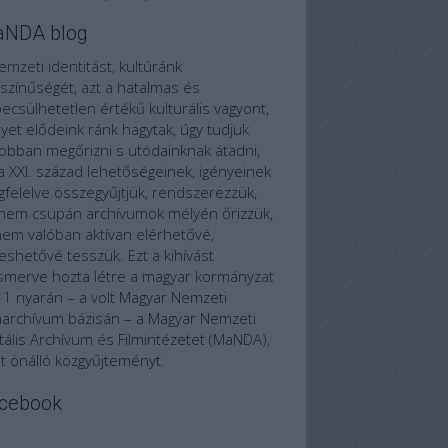
NDA blog
emzeti identitást, kultúránk
színűségét, azt a hatalmas és
becsülhetetlen értékű kulturális vagyont,
yet elődeink ránk hagytak, úgy tudjuk
jobban megőrizni s utódainknak átadni,
a XXI. század lehetőségeinek, igényeinek
felelve összegyűjtjük, rendszerezzük,
nem csupán archívumok mélyén őrizzük,
em valóban aktívan elérhetővé,
eshetővé tesszük. Ezt a kihívást
ismerve hozta létre a magyar kormányzat
1 nyarán – a volt Magyar Nemzeti
marchívum bázisán – a Magyar Nemzeti
itális Archívum és Filmintézetet (MaNDA),
t önálló közgyűjteményt.
cebook