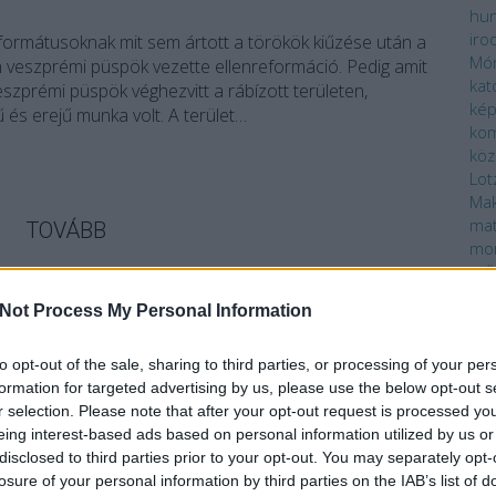
hun
iro
formátusoknak mit sem ártott a törökök kiűzése után a
Mó
 veszprémi püspök vezette ellenreformáció. Pedig amit
kat
zprémi püspök véghezvitt a rábízott területen,
ké
 és erejű munka volt. A terület…
ko
köz
Lot
Mak
ma
TOVÁBB
mo
mű
nov
Szólj hozzá!
Not Process My Personal Information
oli
örs
Sümeg
Csere-hegy
MaNDA
MaNDAdb
Padányi Bíró
Pé
Márton
pro
to opt-out of the sale, sharing to third parties, or processing of your per
rajz
formation for targeted advertising by us, please use the below opt-out s
spo
r selection. Please note that after your opt-out request is processed y
ja Csobánctól Faddig
szí
eing interest-based ads based on personal information utilized by us or
szo
disclosed to third parties prior to your opt-out. You may separately opt-
ter
losure of your personal information by third parties on the IAB’s list of