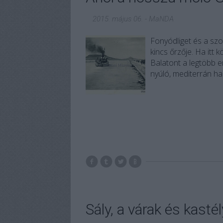
2015. május 06.
-
MaNDA
Fonyódliget és a sz
kincs őrzője. Ha itt 
Balatont a legtöbb 
nyúló, mediterrán han
Sály, a várak és kastél