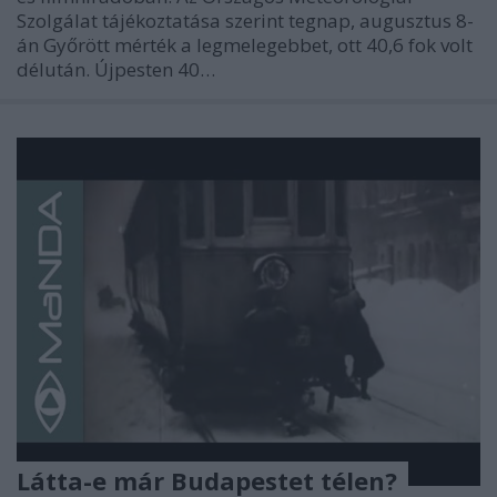
Szolgálat tájékoztatása szerint tegnap, augusztus 8-
án Győrött mérték a legmelegebbet, ott 40,6 fok volt
délután. Újpesten 40…
Látta-e már Budapestet télen?