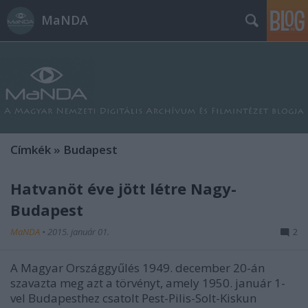
MaNDA
Címkék
»
Budapest
Hatvanöt éve jött létre Nagy-
Budapest
MaNDA
•
2015. január 01.
2
A Magyar Országgyűlés 1949. december 20-án
szavazta meg azt a törvényt, amely 1950. január 1-
vel Budapesthez csatolt Pest-Pilis-Solt-Kiskun