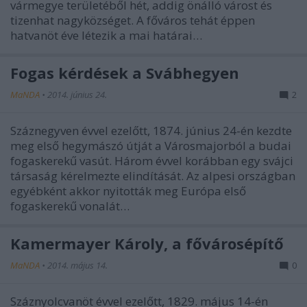
vármegye területéből hét, addig önálló várost és
tizenhat nagyközséget. A főváros tehát éppen
hatvanöt éve létezik a mai határai…
Fogas kérdések a Svábhegyen
MaNDA
•
2014. június 24.
2
Száznegyven évvel ezelőtt, 1874. június 24-én kezdte
meg első hegymászó útját a Városmajorból a budai
fogaskerekű vasút. Három évvel korábban egy svájci
társaság kérelmezte elindítását. Az alpesi országban
egyébként akkor nyitották meg Európa első
fogaskerekű vonalát…
Kamermayer Károly, a fővárosépítő
MaNDA
•
2014. május 14.
0
Száznyolcvanöt évvel ezelőtt, 1829. május 14-én