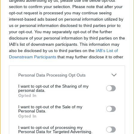
targeted advertising by us, please use the below opt-out
Földalatti légvonatban
section to confirm your selection. Please note that after your
MaNDA
•
2014. március 31.
16
opt-out request is processed you may continue seeing
interest-based ads based on personal information utilized by
us or personal information disclosed to third parties prior to
2014. március 28-tól négy metróvonala van
your opt-out. You may separately opt-out of the further
Budapestnek, ekkor adták át ugyanis a rendkívül
disclosure of your personal information by third parties on the
bonyolult és zavaros történetű 4. számú vonalat
IAB’s list of downstream participants. This information may
Kelenföld és a Keleti pályaudvar között. Húsz éves
also be disclosed by us to third parties on the
IAB’s List of
vergődés után az eredeti költségvetés kereteit
Downstream Participants
that may further disclose it to other
többszörösen túllépve több mint…
third parties.
Please note that this website/app uses one or more Google
Personal Data Processing Opt Outs
services and may gather and store information including but
not limited to your visit or usage behaviour. You may click to
I want to opt-out of the Sharing of my
personal data.
grant or deny consent to Google and its third-party tags to
Opted In
use your data for below specified purposes in below Google
consent section.
I want to opt-out of the Sale of my
Personal Data.
Opted In
I want to opt-out of processing my
Personal Data for Targeted Advertising.