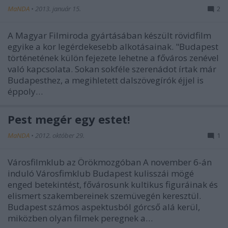
MaNDA
•
2013. január 15.
2
A Magyar Filmiroda gyártásában készült rövidfilm
egyike a kor legérdekesebb alkotásainak. "Budapest
történetének külön fejezete lehetne a főváros zenével
való kapcsolata. Sokan sokféle szerenádot írtak már
Budapesthez, a megihletett dalszövegírók éjjel is
éppoly…
Pest megér egy estet!
MaNDA
•
2012. október 29.
1
Városfilmklub az Örökmozgóban A november 6-án
induló Városfimklub Budapest kulisszái mögé
enged betekintést, fővárosunk kultikus figuráinak és
elismert szakembereinek szemüvegén keresztül.
Budapest számos aspektusból górcső alá kerül,
miközben olyan filmek peregnek a…