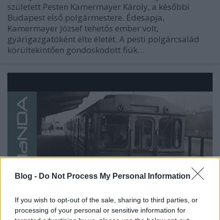
született Pesten Kamermayer Károly, a későbbi
Budapest első polgármestere. Édesapja,
Kamermayer József tehetős ember volt,
gyárigazgatóként élte életét. A pesti polgárcsalád
körültekintően gondoskodott fiúk…
Blog -
Do Not Process My Personal Information
If you wish to opt-out of the sale, sharing to third parties, or
processing of your personal or sensitive information for