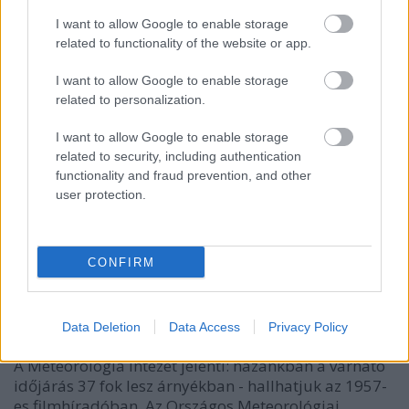
I want to allow Google to enable storage
related to functionality of the website or app.
I want to allow Google to enable storage
related to personalization.
I want to allow Google to enable storage
related to security, including authentication
functionality and fraud prevention, and other
user protection.
CONFIRM
Meleg, hőség, kánikula
MaNDA
•
2013. augusztus 09.
0
Data Deletion
Data Access
Privacy Policy
A Meteorológia Intézet jelenti: hazánkban a várható
időjárás 37 fok lesz árnyékban - hallhatjuk az 1957-
es filmhíradóban. Az Országos Meteorológiai