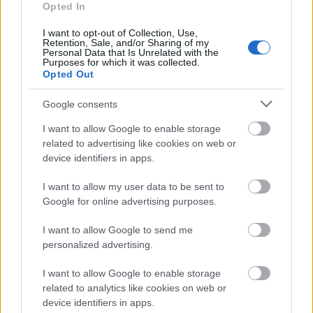
Opted In
I want to opt-out of Collection, Use,
Retention, Sale, and/or Sharing of my
Personal Data that Is Unrelated with the
Purposes for which it was collected.
Opted Out
Google consents
I want to allow Google to enable storage
related to advertising like cookies on web or
Budapesti mozik, hol vagytok?
device identifiers in apps.
MaNDA
•
2013. augusztus 16.
0
I want to allow my user data to be sent to
Google for online advertising purposes.
Budapesten először 1896-ban került sor
mozgóképes előadásra, a Váci utcában vetítettek egy
I want to allow Google to send me
ház külső falára, alig fél évvel az után, hogy 1895.
personalized advertising.
december 28-án a Lumiére fivérek megnyitották a
világ első, rendszeresen működő filmvetítő helyét.
I want to allow Google to enable storage
Két hónappal később,…
related to analytics like cookies on web or
device identifiers in apps.