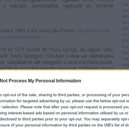
hun
a néprajzi, numizmatikai, régészeti és történeti
iro
Mó
kat
ké
obra, 1960. Fotó: Jónás Ella (Forrás:
várpalotai Krúdy
ko
ula Városi Könyvtár
)
köz
Lot
 és 1571 között élt Thúry György, aki végvári vitéz,
Mak
volt. Thúry Györgyöt 1556-ban a lévai vár kapitányává
ma
tt. Valójában itt vált rettegetté a neve a törökök között.
mo
a győzte le a törökök legjobb harcosait. 1566-ban ötszáz
mű
ota várát a hét-nyolcezer fős, Arszlán budai pasa vezette
nov
 várkapitány felmentő serege meg nem érkezett. Thúry
Not Process My Personal Information
oli
től Veszprémet és Tatát. Szigetvár eleste után fontossá
Pé
ynak 1567-ben Thúry György. Portyákból tartotta fenn az
pro
to opt-out of the sale, sharing to third parties, or processing of your per
, népszerűsége egyre inkább nőtt, ami nem csodálható,
rajz
formation for targeted advertising by us, please use the below opt-out s
 a törökökkel.
spo
r selection. Please note that after your opt-out request is processed y
szí
eing interest-based ads based on personal information utilized by us or
 tehát nem akárkiről kapta a nevét, melyet büszkén
szo
disclosed to third parties prior to your opt-out. You may separately opt-
ter
ényre, mielőtt útnak indul, az interneten keresse meg a
losure of your personal information by third parties on the IAB’s list of