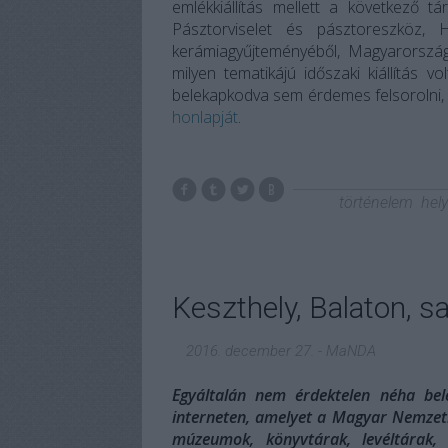
emlékkiállítás mellett a következő tá
Pásztorviselet és pásztoreszköz,
kerámiagyűjteményéből, Magyarország
milyen tematikájú időszaki kiállítás 
belekapkodva sem érdemes felsorolni, 
honlapját
.
történelem
hely
Keszthely, Balaton, s
2016. december 27.
-
MaNDA
Egyáltalán nem érdektelen néha bel
interneten, amelyet a Magyar Nemzeti 
múzeumok, könyvtárak, levéltárak, m