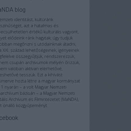
NDA blog
emzeti identitást, kultúránk
színűségét, azt a hatalmas és
becsülhetetlen értékű kulturális vagyont,
yet elődeink ránk hagytak, úgy tudjuk
jobban megőrizni s utódainknak átadni,
a XXI. század lehetőségeinek, igényeinek
felelve összegyűjtjük, rendszerezzük,
nem csupán archívumok mélyén őrizzük,
em valóban aktívan elérhetővé,
eshetővé tesszük. Ezt a kihívást
ismerve hozta létre a magyar kormányzat
1 nyarán – a volt Magyar Nemzeti
marchívum bázisán – a Magyar Nemzeti
itális Archívum és Filmintézetet (MaNDA),
t önálló közgyűjteményt.
cebook