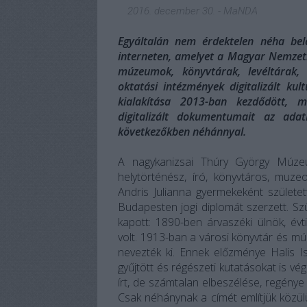
2016. december 30.
-
MaNDA
Egyáltalán nem érdektelen néha bel
interneten, amelyet a Magyar Nemzeti 
múzeumok, könyvtárak, levéltárak, m
oktatási intézmények digitalizált kul
kialakítása 2013-ban kezdődött, m
digitalizált dokumentumait az ada
következőkben néhánnyal.
A nagykanizsai Thúry György Múze
helytörténész, író, könyvtáros, muze
Andris Julianna gyermekeként születet
Budapesten jogi diplomát szerzett. Sz
kapott: 1890-ben árvaszéki ülnök, évt
volt. 1913-ban a városi könyvtár és
nevezték ki. Ennek előzménye Halis Is
gyűjtött és régészeti kutatásokat is vé
írt, de számtalan elbeszélése, regénye
Csak néhánynak a címét említjük közülü