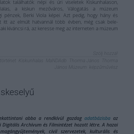
rlatok találhatók: népi és úri viseletek Kiskunhalason,
 Halas, a kiskun mezőváros, Válogatás a múzeum
i pénzek, Berki Viola képei. Azt pedig, hogy hány és
volt itt az elmúlt hatvannál több évben, még csak bele-
aki kíváncsi rá, az keresse meg az interneten a múzeum
Szólj hozzá!
történet
Kiskunhalas
MaNDAdb
Thorma János
Thorma
János Múzeum
képzűművész
askeselyű
ekattintani abba a rendkívül gazdag
adatbázisba
az
Digitális Archívum és Filmintézet hozott létre. A hazai
agángyűjtemények, civil szervezetek, kulturális és