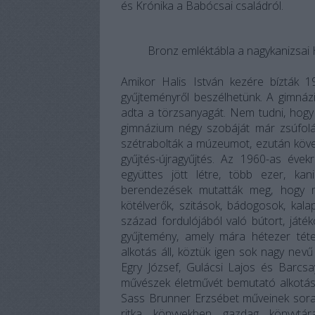
és Krónika a Babócsai családról.
Bronz emléktábla a nagykanizsai H
Amikor Halis István kezére bízták 1
gyűjteményről beszélhetünk. A gimnáz
adta a törzsanyagát. Nem tudni, hogy 
gimnázium négy szobáját már zsúfolá
szétrabolták a múzeumot, ezután követ
gyűjtés-újragyűjtés. Az 1960-as évek
együttes jött létre, több ezer, k
berendezések mutatták meg, hogy m
kötélverők, szitások, bádogosok, kal
század fordulójából való bútort, játé
gyűjtemény, amely mára hétezer téte
alkotás áll, köztük igen sok nagy nev
Egry József, Gulácsi Lajos és Barcs
művészek életművét bemutató alkotás
Sass Brunner Erzsébet műveinek sora
ritka könyvekben gazdag könyvtár