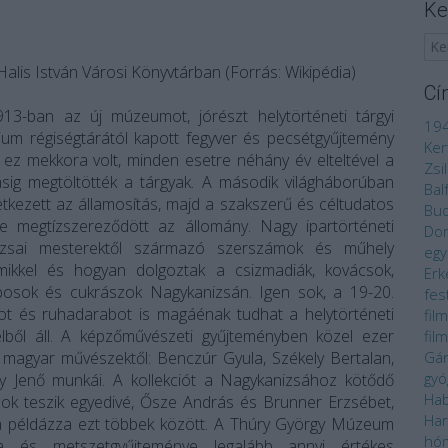
Ke
alis István Városi Könyvtárban (Forrás: Wikipédia)
Cí
913-ban az új múzeumot, jórészt helytörténeti tárgyi
19
ium régiségtárától kapott fegyver és pecsétgyűjtemény
Ker
ez mekkora volt, minden esetre néhány év elteltével a
Zsi
sig megtöltötték a tárgyak. A második világháborúban
Bal
kezett az államosítás, majd a szakszerű és céltudatos
Bu
re megtízszereződött az állomány. Nagy ipartörténeti
Do
anizsai mesterektől származó szerszámok és műhely
egy
ikkel és hogyan dolgoztak a csizmadiák, kovácsok,
Erk
aposok és cukrászok Nagykanizsán. Igen sok, a 19-20.
fes
kot és ruhadarabot is magáénak tudhat a helytörténeti
fil
lből áll. A képzőművészeti gyűjteményben közel ezer
fil
ű magyar művészektől: Benczúr Gyula, Székely Bertalan,
Gá
gyó
ay Jenő munkái. A kollekciót a Nagykanizsához kötődő
Ha
ok teszik egyedivé, Ősze András és Brunner Erzsébet,
Har
 példázza ezt többek között. A Thúry György Múzeum
hó
a és metszetgyűjteménye legalább annyi értékes