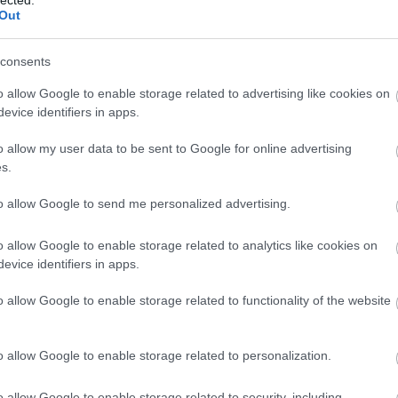
tbázis segítségével. Ezek közül ismerkedünk meg a
20
Out
201
201
201
4-ben alapították. Hogy kik és milyen tárgyakból hozták
consents
20
lójára készült emléktábla árulja el: „Révész György
o allow Google to enable storage related to advertising like cookies on
201
elkész, akadémikus és Gyárfás István egyháztanácsi
evice identifiers in apps.
201
gvette a Kiskunhalasi Református Egyház 1874. április
201
mény és a Református Líceumi Gyűjtemény egyesítésével
o allow my user data to be sent to Google for online advertising
201
 gimnáziumi régiségtárnak nevezték. 1935-ben aztán a
s.
To
osatya a saját és mások gyűjteményéből új kiállítást
sipkeházban Latabár Károly iparművész segítségével
to allow Google to send me personalized advertising.
Eg
Kiskunhalas mindkét múzeuma szinte teljesen elpusztult.
o allow Google to enable storage related to analytics like cookies on
evice identifiers in apps.
zeológusok (Forrás:
MaNDA Adatbázis
, Thorma János
Kiskunhalas, CC BY-NC-ND)
o allow Google to enable storage related to functionality of the website
ett kezdjen, sok múzeumi tárgyat szerzett, nem ritkán
múzeum egy gimnáziumi tanteremben kapott helyet. Az
o allow Google to enable storage related to personalization.
 korlátot jelentett, de Halason nem, ismét Nagy Czirok
zeum fejlesztésében. Molnár K. Ferenc kiskunhalasi
o allow Google to enable storage related to security, including