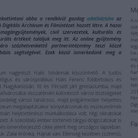
Ma
ekattintani abba a rendkívül gazdag
adatbázisba
az
A n
Digitális Archívum és Filmintézet hozott létre. A hazai
sok
agángyűjtemények, civil szervezetek, kulturális és
fel
turális értékeit találjuk meg itt. Az online gyűjtemény
mel
ára százhetvenkettő partnerintézmény teszi közzé
leg
tbázis segítségével. Ezek közül ismerkedünk meg a
ha 
meg
és 
han
um nagyrészt Halis Istvánnak köszönhető. A tudós
ker
ológus és várospolitikus Halis Ferenc földbirtokos és
fel
t Nagykanizsán. Itt és Pécsett járt gimnáziumba, majd
201
ülővárosába visszatérvén különböző városi tisztségeket
Fil
izedekig városi tanácsos, majd polgármester helyettes
Dig
 múzeum megalapításakor könyvtárosnak és múzeumőrnek
min
tván helytörténészi munkálkodása volt, régi okiratokat
gzett. A sokoldalú ember történeti tárgyú dolgozatokat is
Fa
 és ismereterjesztő cikke jelent meg országos lapokban.
k: Zalai krónika, Hajnal van, Ellenség kezében (színmű),