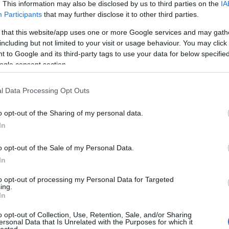
Tis
. This information may also be disclosed by us to third parties on the
IA
tud
Participants
that may further disclose it to other third parties.
Eu
 that this website/app uses one or more Google services and may gath
ver
Szólj hozzá!
including but not limited to your visit or usage behaviour. You may click 
ze
ytörténet
Nagykanizsa
MaNDAdb
Thúry György Múzeum
 to Google and its third-party tags to use your data for below specifi
Cim
Thúry György
ogle consent section.
To
l Data Processing Opt Outs
T
k
o opt-out of the Sharing of my personal data.
„
In
m, Kiskunhalas
K
R
o opt-out of the Sale of my Personal Data.
k
J
In
ekattintani abba a rendkívül gazdag
adatbázisba
az
to opt-out of processing my Personal Data for Targeted
Ar
Digitális Archívum és Filmintézet hozott létre. A hazai
ing.
In
agángyűjtemények, civil szervezetek, kulturális és
20
turális értékeit találjuk meg itt. Az online gyűjtemény
20
o opt-out of Collection, Use, Retention, Sale, and/or Sharing
ára százhetvenkettő partnerintézmény teszi közzé
201
ersonal Data that Is Unrelated with the Purposes for which it
lected.