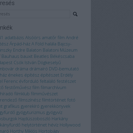
resés
mkék
41
adatbázis
Alsóörs
amatőr film
André
tész
Árpád-ház
A Föld halála
Bajcsy-
linszky Endre
Balaton
Balatoni Múzeum
f
Bauhaus
bauxit
Beatles
Békéscsaba
dapest
Csók István
Dögkeselyű
mbovár
dráma
drámaíró
DVD-bemutató
ház
énekes
építész
építészet
Erdély
el Ferenc
évforduló
feltaláló
festészet
tő
festőművész
film
filmarchívum
mhíradó
filmklub
filmművészet
mrendező
filmszínész
filmtörténet
fotó
nt
grafikus
gyerekíró
gyerekkönyvek
gyfürdő
gyógyturizmus
gyógyvíz
bsburgok
Hajdúszoboszló
Harkány
kányfürdő
helytörténet
hévíz
Hollywood
maró
Horthy Miklós
Hortobágy