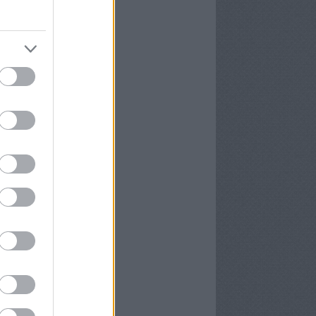
16 szeptember
(
6
)
6 augusztus
(
4
)
6 július
(
8
)
6 június
(
2
)
16 május
(
8
)
6 április
(
8
)
6 március
(
11
)
6 február
(
8
)
6 január
(
4
)
vább
...
yéb