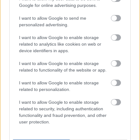
Google for online advertising purposes.
I want to allow Google to send me
personalized advertising.
I want to allow Google to enable storage
related to analytics like cookies on web or
device identifiers in apps.
I want to allow Google to enable storage
related to functionality of the website or app.
I want to allow Google to enable storage
related to personalization.
Balf világhírű Kastélyszállója
I want to allow Google to enable storage
MaNDA
•
2016. november 04.
0
related to security, including authentication
functionality and fraud prevention, and other
Az észak-nyugati határszélen lényegében Sopronhoz
user protection.
csatolt településként szerepel a térképeken Balf, a
híres gyógyfürdő központ.