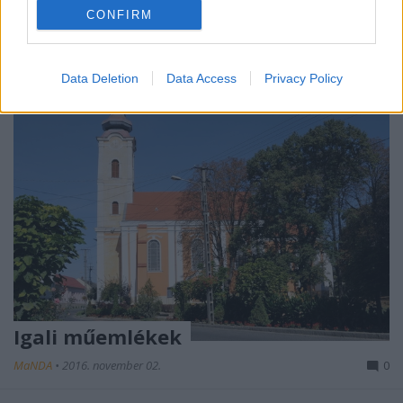
Rajzolt kép ...
CONFIRM
Data Deletion
Data Access
Privacy Policy
Igali műemlékek
MaNDA
•
2016. november 02.
0