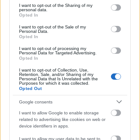
not limited to your visit or usage behaviour. You may click to
I want to opt-out of the Sharing of my
personal data.
grant or deny consent to Google and its third-party tags to
Opted In
use your data for below specified purposes in below Google
consent section.
I want to opt-out of the Sale of my
Personal Data.
Opted In
I want to opt-out of processing my
Personal Data for Targeted Advertising.
Opted In
I want to opt-out of Collection, Use,
Retention, Sale, and/or Sharing of my
Personal Data that Is Unrelated with the
Balf, vagyis Farkasd
Purposes for which it was collected.
Opted Out
MaNDA
•
2016. november 09.
0
Google consents
Írásos emlékben Balf nevét először 1199-ben említik
I want to allow Google to enable storage
Farkasdként. Így a település 1999-ben ünnepelte
related to advertising like cookies on web or
nyolcszázadik születésnapját. Történt ...
device identifiers in apps.
I want to allow my user data to be sent to