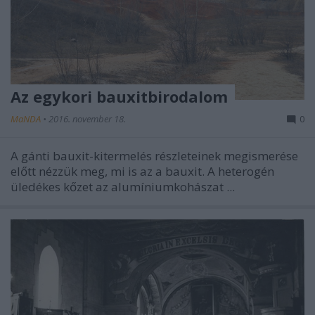
Az egykori bauxitbirodalom
MaNDA
•
2016. november 18.
0
A gánti bauxit-kitermelés részleteinek megismerése
előtt nézzük meg, mi is az a bauxit. A heterogén
üledékes kőzet az alumíniumkohászat ...