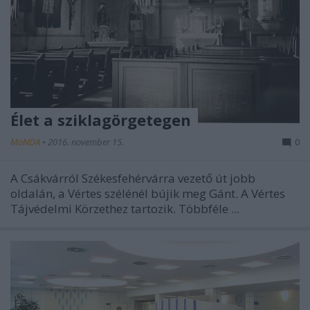
Élet a sziklagörgetegen
MaNDA
•
2016. november 15.
0
A Csákvárról Székesfehérvárra vezető út jobb
oldalán, a Vértes szélénél bújik meg Gánt. A Vértes
Tájvédelmi Körzethez tartozik. Többféle ...