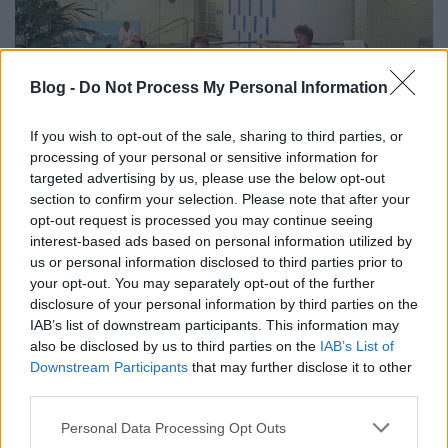
Blog -
Do Not Process My Personal Information
If you wish to opt-out of the sale, sharing to third parties, or
processing of your personal or sensitive information for
targeted advertising by us, please use the below opt-out
section to confirm your selection. Please note that after your
A balfi vízgyógyászat titkai
opt-out request is processed you may continue seeing
MaNDA
•
2016. november 12.
0
interest-based ads based on personal information utilized by
us or personal information disclosed to third parties prior to
your opt-out. You may separately opt-out of the further
A balfi Kastélyszálló alkalmat ad arra is, hogy
disclosure of your personal information by third parties on the
megnézzük, a 2004-ben megújult, alaposan
IAB’s list of downstream participants. This information may
kibővített gyógykomlexumban hogyan szolgálja a
also be disclosed by us to third parties on the
IAB’s List of
gyógyulni ...
Downstream Participants
that may further disclose it to other
third parties.
Please note that this website/app uses one or more Google
Personal Data Processing Opt Outs
services and may gather and store information including but