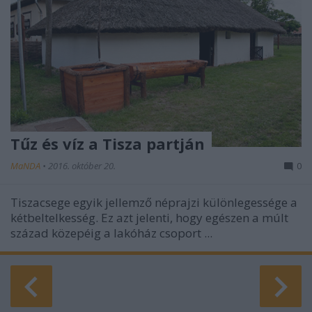
Tűz és víz a Tisza partján
MaNDA
•
2016. október 20.
0
Tiszacsege egyik jellemző néprajzi különlegessége a
kétbeltelkesség. Ez azt jelenti, hogy egészen a múlt
század közepéig a lakóház csoport ...