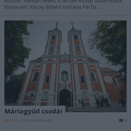
először, Harkan néven. A terület királyi udvarnokok
földje volt, Károly Róbert birtokát Pál fia ...
Máriagyűd csodái
MaNDA
•
2016. december 02.
0