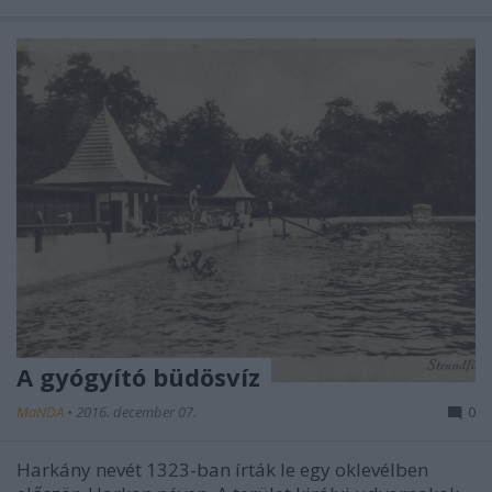
A gyógyító büdösvíz
MaNDA
•
2016. december 07.
0
Harkány nevét 1323-ban írták le egy oklevélben