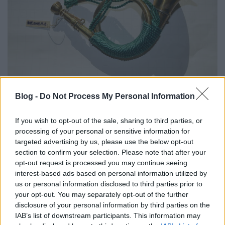
Jósa András Múzeum, Nyíregyháza
Blog -
Do Not Process My Personal Information
MaNDA
•
2016. december 22.
0
If you wish to opt-out of the sale, sharing to third parties, or
processing of your personal or sensitive information for
Egyáltalán nem érdektelen néha belekattintani abba
targeted advertising by us, please use the below opt-out
a rendkívül gazdag
adatbázisba
az interneten,
section to confirm your selection. Please note that after your
amelyet a Magyar Nemzeti Digitális Archívum és ...
opt-out request is processed you may continue seeing
interest-based ads based on personal information utilized by
us or personal information disclosed to third parties prior to
your opt-out. You may separately opt-out of the further
disclosure of your personal information by third parties on the
IAB’s list of downstream participants. This information may