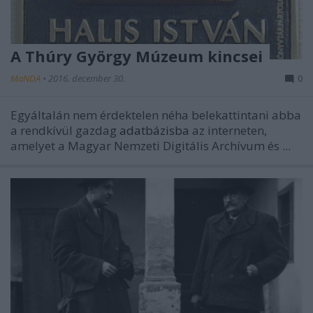
A Thúry György Múzeum kincsei
MaNDA
•
2016. december 30.
0
Egyáltalán nem érdektelen néha belekattintani abba
a rendkívül gazdag
adatbázisba
az interneten,
amelyet a Magyar Nemzeti Digitális Archívum és ...