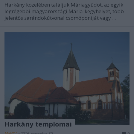
Harkány közelében találjuk Máriagyűdöt, az egyik
legrégebbi magyarországi Mária-kegyhelyet, több
jelentős zarándokútvonal csomópontját vagy ...
Harkány templomai
MaNDA
•
2016. november 30.
0