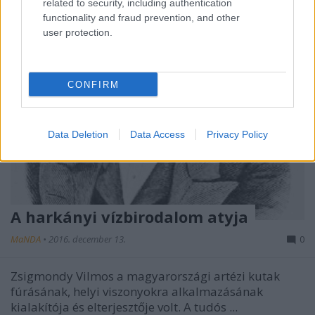
related to security, including authentication
functionality and fraud prevention, and other
user protection.
CONFIRM
Data Deletion
Data Access
Privacy Policy
A harkányi vízbirodalom atyja
MaNDA
•
2016. december 13.
0
Zsigmondy Vilmos a magyarországi artézi kutak
fúrásának, helyi viszonyokra alkalmazásának
kialakítója és elterjesztője volt. A tudós ...