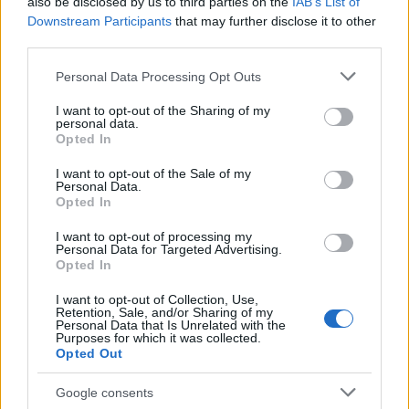
also be disclosed by us to third parties on the
IAB’s List of
Downstream Participants
that may further disclose it to other
third parties.
Please note that this website/app uses one or more Google
Personal Data Processing Opt Outs
services and may gather and store information including but
not limited to your visit or usage behaviour. You may click to
I want to opt-out of the Sharing of my
personal data.
grant or deny consent to Google and its third-party tags to
Opted In
use your data for below specified purposes in below Google
consent section.
I want to opt-out of the Sale of my
Personal Data.
Herman Ottó Múzeum, Miskolc
Opted In
MaNDA
•
2016. december 20.
0
I want to opt-out of processing my
Personal Data for Targeted Advertising.
Opted In
Egyáltalán nem érdektelen néha belekattintani abba
a rendkívül gazdag
adatbázisba
az interneten,
I want to opt-out of Collection, Use,
Retention, Sale, and/or Sharing of my
amelyet a Magyar Nemzeti Digitális Archívum és ...
Personal Data that Is Unrelated with the
Purposes for which it was collected.
Opted Out
Google consents