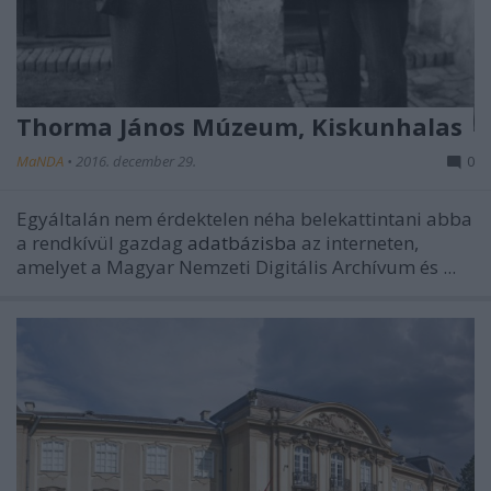
Thorma János Múzeum, Kiskunhalas
MaNDA
•
2016. december 29.
0
Egyáltalán nem érdektelen néha belekattintani abba
a rendkívül gazdag
adatbázisba
az interneten,
amelyet a Magyar Nemzeti Digitális Archívum és ...