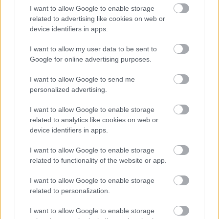
I want to allow Google to enable storage
related to advertising like cookies on web or
device identifiers in apps.
I want to allow my user data to be sent to
Google for online advertising purposes.
I want to allow Google to send me
personalized advertising.
I want to allow Google to enable storage
related to analytics like cookies on web or
Aggtelek
device identifiers in apps.
MaNDA
•
2016. december 15.
1
I want to allow Google to enable storage
related to functionality of the website or app.
Egyáltalán nem érdektelen néha belekattintani abba
a rendkívül gazdag
adatbázisba
az interneten,
I want to allow Google to enable storage
amelyet a Magyar Nemzeti Digitális Archívum és ...
related to personalization.
I want to allow Google to enable storage